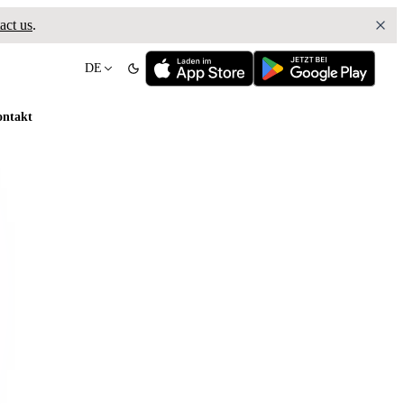
act us
.
DE
ntakt