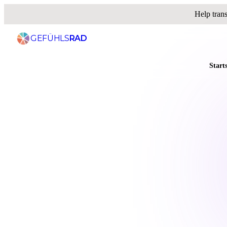
Help tran
GEFÜHLS
RAD
Starts