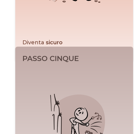
Diventa
sicuro
Indietro
Leggi di più
Vuoi essere certo di poter gestire facilmente questa
PASSO CINQUE
emozione in futuro avendo un buon piano per farlo.
Un modo è ricordare semplicemente come l’hai
gestita in passato e provare mentalmente situazioni
future in cui questa emozione potrebbe riemergere.
Vedi, senti e percepisci te stesso mentre gestisci la
situazione con facilità.
- Tony Robbins