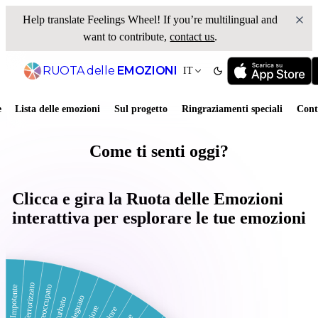
Help translate
Feelings Wheel
! If you’re multilingual and
want to contribute,
contact us
.
RUOTA
delle
EMOZIONI
IT
e
Lista delle emozioni
Sul progetto
Ringraziamenti speciali
Cont
Come ti senti oggi?
Clicca e
gira
la Ruota delle Emozioni
interattiva per
esplorare
le tue emozioni
ente
Terrorizzato
Preoccupato
Impotente
Inadeguato
turbato