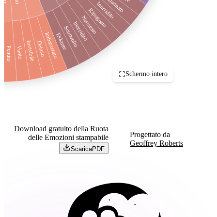
Condannato
Inorridito
Ripugnato
Nauseato
Inorridito
Sconvolto
Imbarazzato
Esitante
Deluso
Invisibile
ato
Vuoto
Pentito
Schermo intero
Download gratuito della Ruota
Progettato da
delle Emozioni stampabile
Geoffrey Roberts
Scarica
PDF