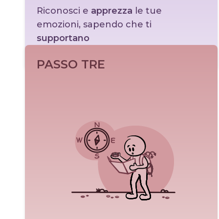
Riconosci e
apprezza
le tue
emozioni, sapendo che ti
supportano
Indietro
Leggi di più
In cosa dovrei credere per sentirmi così come mi
PASSO TRE
sento?
Cosa sono disposto a fare per trovare una soluzione
e gestire questa situazione adesso?
Cosa voglio davvero provare?
Cosa posso imparare da questo?